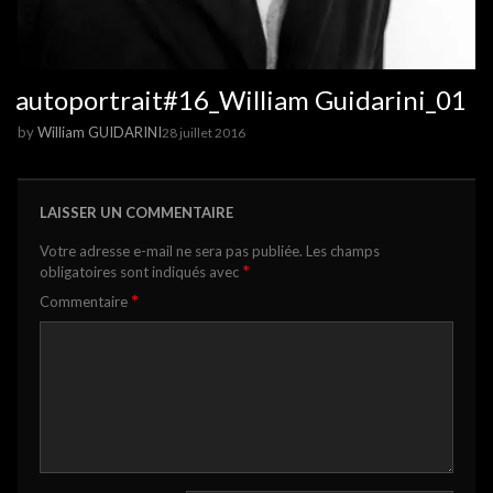
autoportrait#16_William Guidarini_01
by
William GUIDARINI
28 juillet 2016
LAISSER UN COMMENTAIRE
Votre adresse e-mail ne sera pas publiée.
Les champs
*
obligatoires sont indiqués avec
*
Commentaire