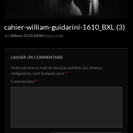
cahier-william-guidarini-1610_BXL (3)
by
William GUIDARINI
26 juin 2018
LAISSER UN COMMENTAIRE
Votre adresse e-mail ne sera pas publiée.
Les champs
*
obligatoires sont indiqués avec
*
Commentaire