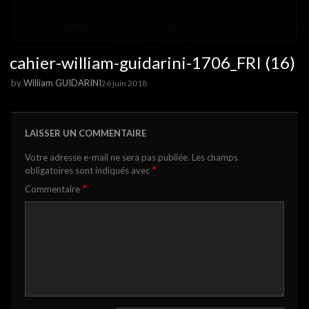
cahier-william-guidarini-1706_FRI (16)
by
William GUIDARINI
26 juin 2018
LAISSER UN COMMENTAIRE
Votre adresse e-mail ne sera pas publiée.
Les champs
*
obligatoires sont indiqués avec
*
Commentaire