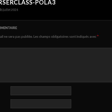
SERCLASS-POLA3
I
6 juillet 2024
MMENTAIRE
*
il ne sera pas publiée.
Les champs obligatoires sont indiqués avec