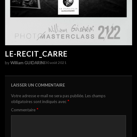
LE-RECIT_CARRE
by
William GUIDARINI
30 août 2021
LAISSER UN COMMENTAIRE
Votre adresse e-mail ne sera pas publiée.
Les champs
*
obligatoires sont indiqués avec
*
Commentaire