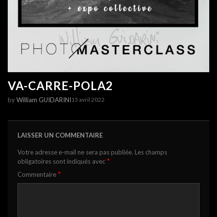
VA-CARRE-POLA2
by
William GUIDARINI
15 avril 2022
LAISSER UN COMMENTAIRE
Votre adresse e-mail ne sera pas publiée.
Les champs
*
obligatoires sont indiqués avec
*
Commentaire