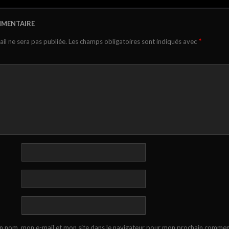
MMENTAIRE
*
il ne sera pas publiée.
Les champs obligatoires sont indiqués avec
n nom, mon e-mail et mon site dans le navigateur pour mon prochain commen