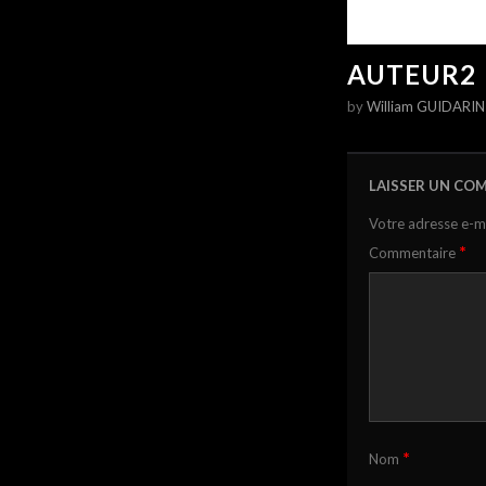
AUTEUR2
by
William GUIDARIN
LAISSER UN CO
Votre adresse e-ma
*
Commentaire
*
Nom