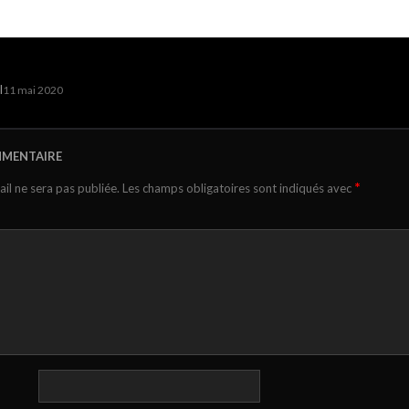
I
11 mai 2020
MMENTAIRE
*
il ne sera pas publiée.
Les champs obligatoires sont indiqués avec