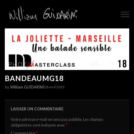
BANDEAUMG18
by
William GUIDARINI
28 avril 2022
LAISSER UN COMMENTAIRE
Votre adresse e-mail ne sera pas publiée.
Les champs
*
obligatoires sont indiqués avec
*
Commentaire