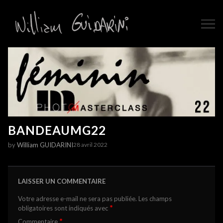
BANDEAUMG22
by
William GUIDARINI
28 avril 2022
LAISSER UN COMMENTAIRE
Votre adresse e-mail ne sera pas publiée.
Les champs
*
obligatoires sont indiqués avec
*
Commentaire