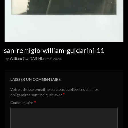
san-remigio-william-guidarini-11
by
William GUIDARINI
31 mai 2020
LAISSER UN COMMENTAIRE
Votre adresse e-mail ne sera pas publiée.
Les champs
*
obligatoires sont indiqués avec
*
Commentaire