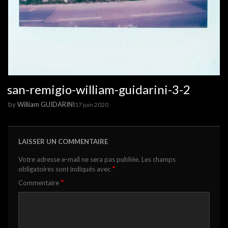
san-remigio-william-guidarini-3-2
by
William GUIDARINI
17 juin 2020
LAISSER UN COMMENTAIRE
Votre adresse e-mail ne sera pas publiée.
Les champs
*
obligatoires sont indiqués avec
*
Commentaire