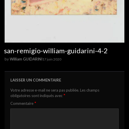
san-remigio-william-guidarini-4-2
by
William GUIDARINI
17 juin 2020
LAISSER UN COMMENTAIRE
Votre adresse e-mail ne sera pas publiée.
Les champs
*
obligatoires sont indiqués avec
*
Commentaire