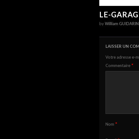
LE-GARAG
by
William GUIDARIN
LAISSER UN CO
Votre adresse e-ma
*
Commentaire
*
Nom