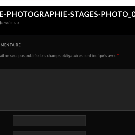
E-PHOTOGRAPHIE-STAGES-PHOTO_
I
6 mai 2020
MMENTAIRE
*
il ne sera pas publiée.
Les champs obligatoires sont indiqués avec